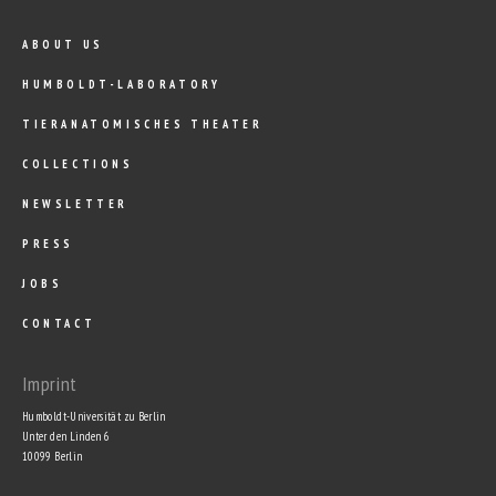
ABOUT US
HUMBOLDT-LABORATORY
TIERANATOMISCHES THEATER
COLLECTIONS
NEWSLETTER
PRESS
JOBS
CONTACT
Imprint
Humboldt-Universität zu Berlin
Unter den Linden 6
10099 Berlin