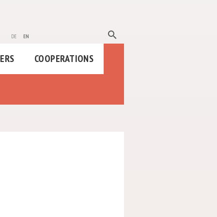
search
de
en
HERS
COOPERATIONS