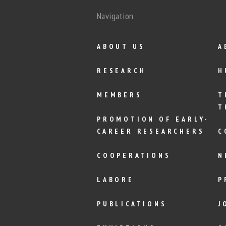
Navigation
ABOUT US
A
RESEARCH
H
MEMBERS
T
T
PROMOTION OF EARLY-
CAREER RESEARCHERS
C
COOPERATIONS
N
LABORE
P
PUBLICATIONS
J