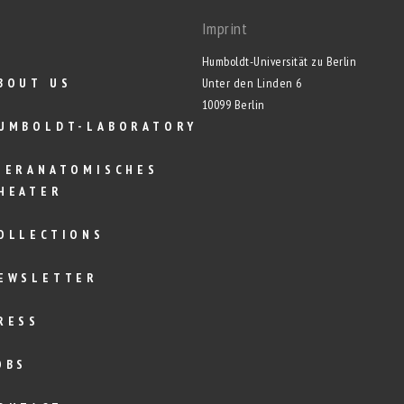
Imprint
Humboldt-Universität zu Berlin
BOUT US
Unter den Linden 6
10099 Berlin
UMBOLDT-LABORATORY
IERANATOMISCHES
HEATER
OLLECTIONS
EWSLETTER
RESS
OBS