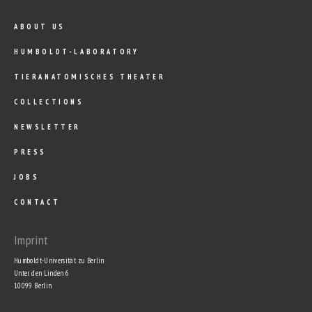
ABOUT US
HUMBOLDT-LABORATORY
TIERANATOMISCHES THEATER
COLLECTIONS
NEWSLETTER
PRESS
JOBS
CONTACT
Imprint
Humboldt-Universität zu Berlin
Unter den Linden 6
10099 Berlin