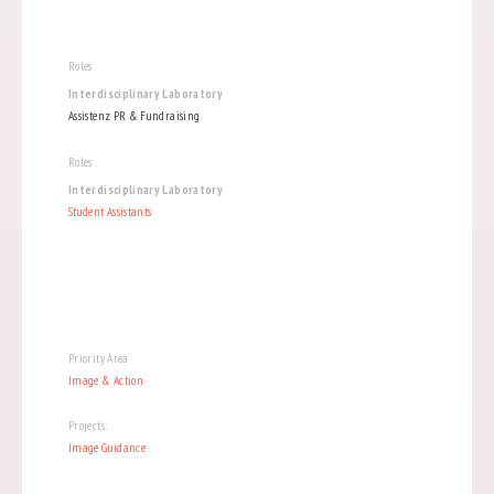
Roles
Interdisciplinary Laboratory
Assistenz PR & Fundraising
Roles
Interdisciplinary Laboratory
Student Assistants
Priority Area
Image & Action
Projects:
Image Guidance