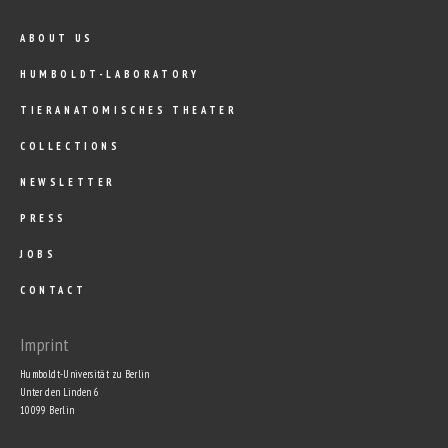
ABOUT US
HUMBOLDT-LABORATORY
TIERANATOMISCHES THEATER
COLLECTIONS
NEWSLETTER
PRESS
JOBS
CONTACT
Imprint
Humboldt-Universität zu Berlin
Unter den Linden 6
10099 Berlin