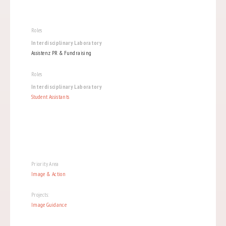
Roles
Interdisciplinary Laboratory
Assistenz PR & Fundraising
Roles
Interdisciplinary Laboratory
Student Assistants
Priority Area
Image & Action
Projects:
Image Guidance