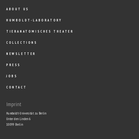
ABOUT US
HUMBOLDT-LABORATORY
TIERANATOMISCHES THEATER
COLLECTIONS
NEWSLETTER
PRESS
JOBS
CONTACT
Imprint
Humboldt-Universität zu Berlin
Unter den Linden 6
10099 Berlin