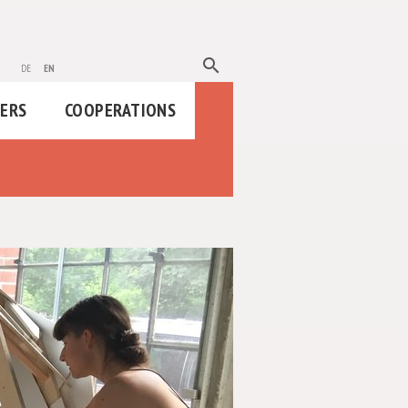
search
de
en
HERS
COOPERATIONS