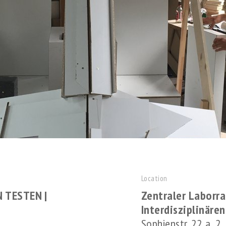
Location
 TESTEN |
Zentraler Laborr
Interdisziplinäre
Sophienstr. 22 a, 2.