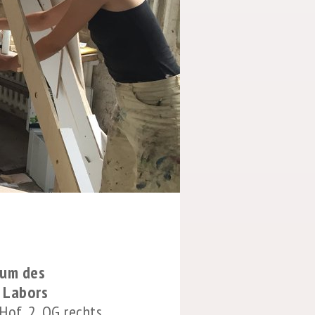
aum des
n Labors
 Hof, 2. OG rechts