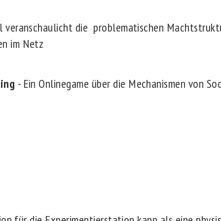
el veranschaulicht die problematischen Machtstrukt
en im Netz
hing
- Ein Onlinegame über die Mechanismen von Soc
ion für die Experimentierstation kann als eine phys