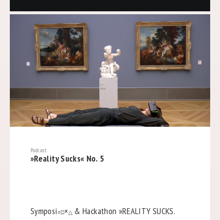
Podcast
»Reality Sucks« No. 5
Symposi
×
& Hackathon »REALITY SUCKS.
○□
△