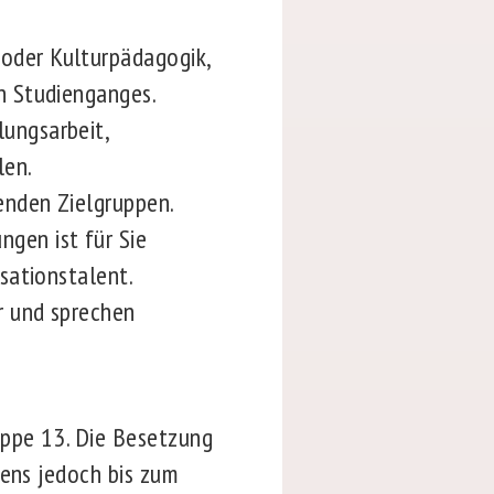
-
oder Kulturpädagogik,
n Studienganges.
ungsarbeit,
len.
henden Zielgruppen.
gen ist für Sie
sationstalent.
r und sprechen
uppe 13. Die Besetzung
tens jedoch bis zum