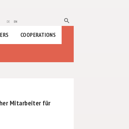
search
de
en
HERS
COOPERATIONS
er Mitarbeiter für