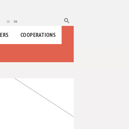
search
de
en
HERS
COOPERATIONS