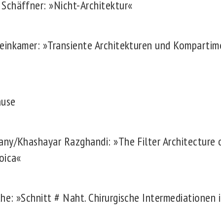
Schäffner: »Nicht-Architektur«
einkamer: »Transiente Architekturen und Kompartime
ause
any/Khashayar Razghandi: »The Filter Architecture 
oica«
e: »Schnitt # Naht. Chirurgische Intermediationen 