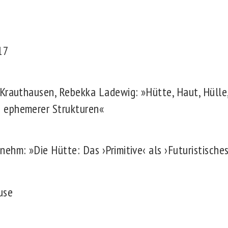
17
 Krauthausen, Rebekka Ladewig: »Hütte, Haut, Hülle,
 ephemerer Strukturen«
ehm: »Die Hütte: Das ›Primitive‹ als ›Futuristisches
use