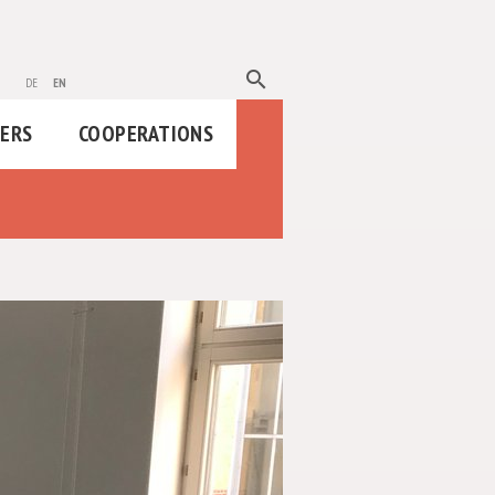
search
de
en
HERS
COOPERATIONS