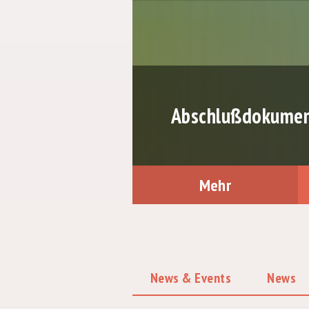
Abschlußdokument
Mehr
News & Events
News