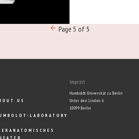
arrow_backward
Page 5 of 5
Imprint
Humboldt-Universität zu Berlin
BOUT US
Unter den Linden 6
10099 Berlin
UMBOLDT-LABORATORY
IERANATOMISCHES
HEATER