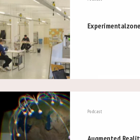
Experimentalzon
Podcast
Augmented Realit