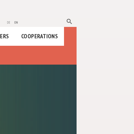
search
de
en
HERS
COOPERATIONS