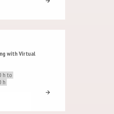
arrow_forward
ng with Virtual
0 h to
0 h
arrow_forward