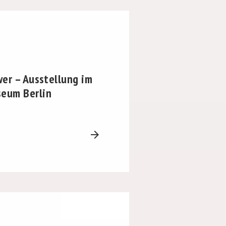
er – Ausstellung im
eum Berlin
arrow_forward