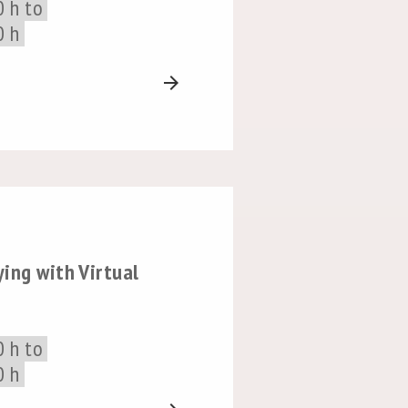
0 h to
0 h
arrow_forward
ing with Virtual
0 h to
0 h