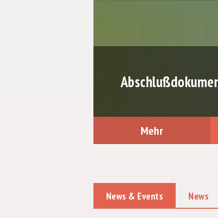
Abschlußdokument
Mehr
News & Events
News