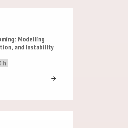
oming: Modelling
tion, and Instability
0 h
arrow_forward