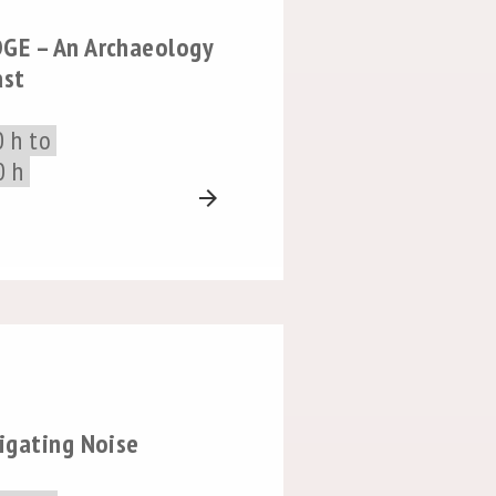
GE – An Archaeology
ast
0 h to
0 h
arrow_forward
igating Noise