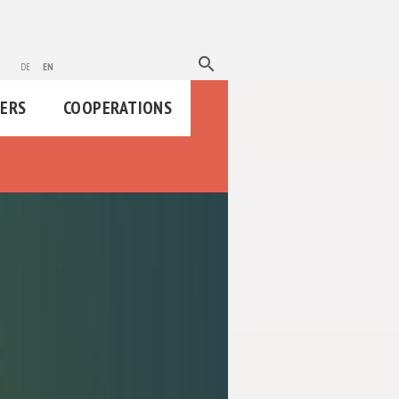
search
de
en
HERS
COOPERATIONS