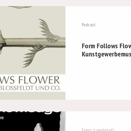
Podcast
Form Follows Flow
Kunstgewerbemus
Event (completed)