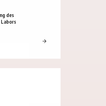
ung des
n Labors
arrow_forward