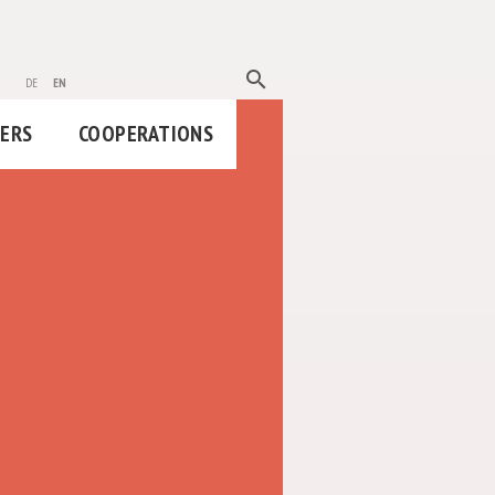
search
de
en
HERS
COOPERATIONS