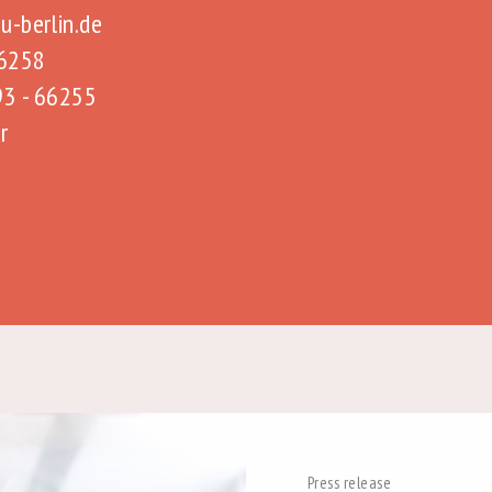
u-berlin.de
66258
93 - 66255
r
Press release