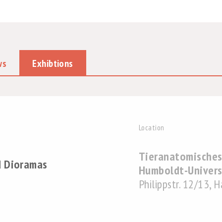
ws
Exhibtions
Location
Tieranatomisches
ed Dioramas
Humboldt-Universi
Philippstr. 12/13, 