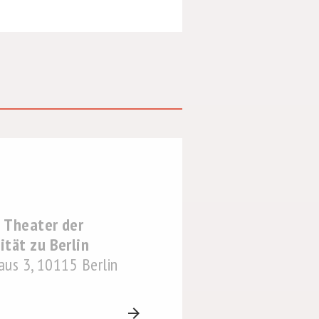
 Theater der
tät zu Berlin
Haus 3, 10115 Berlin
arrow_forward