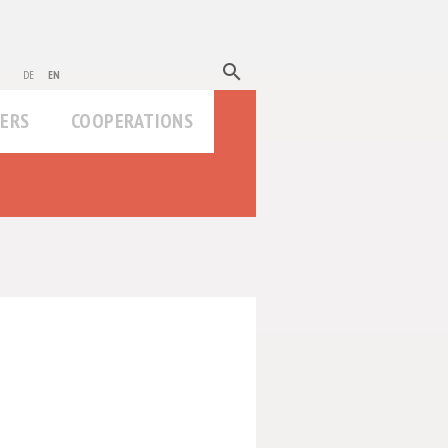
search
de
en
HERS
COOPERATIONS