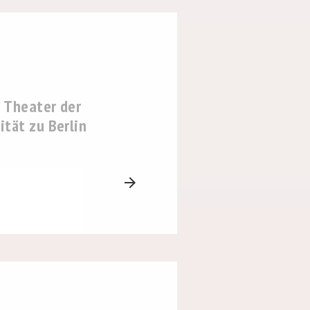
 Theater der
tät zu Berlin
arrow_forward