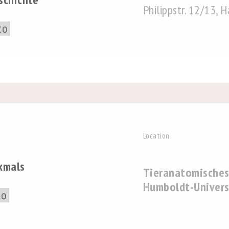
Philippstr. 12/13, 
to
Location
kmals
Tieranatomisches
Humboldt-Universi
to