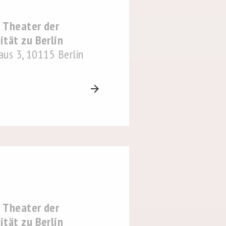
 Theater der
tät zu Berlin
Haus 3, 10115 Berlin
arrow_forward
 Theater der
tät zu Berlin