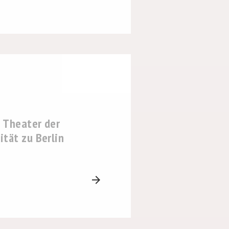
 Theater der
tät zu Berlin
arrow_forward