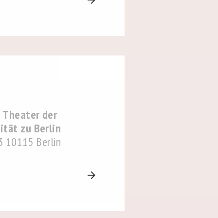
 Theater der
tät zu Berlin
3 10115 Berlin
arrow_forward