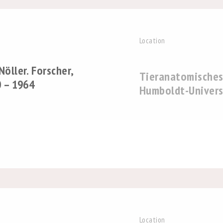
Location
öller. Forscher,
Tieranatomisches
0 – 1964
Humboldt-Universi
Location