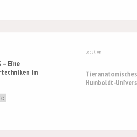
Location
 – Eine
rtechniken im
Tieranatomisches
Humboldt-Universi
to