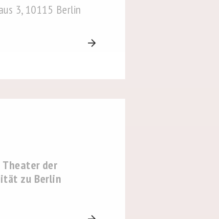
Haus 3, 10115 Berlin
arrow_forward
 Theater der
tät zu Berlin
arrow_forward