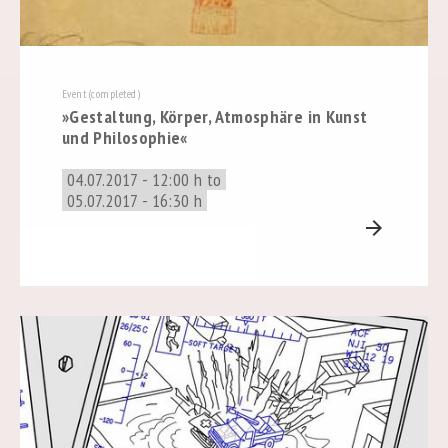
Event (completed)
»Gestaltung, Körper, Atmosphäre in Kunst
und Philosophie«
04.07.2017 - 12:00 h to
05.07.2017 - 16:30 h
arrow_forward