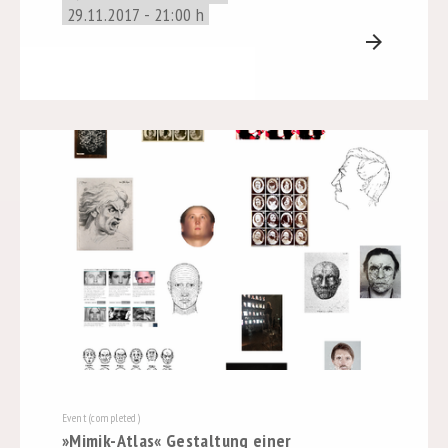
29.11.2017 - 21:00 h
arrow_forward
Event (completed)
»Mimik-Atlas« Gestaltung einer