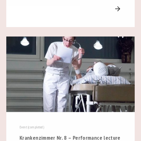
arrow_forward
Event (completed)
Krankenzimmer Nr. 8 – Performance lecture