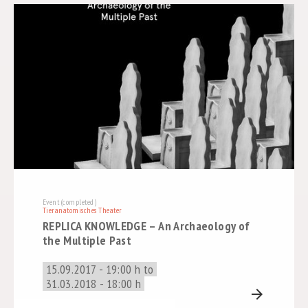
Event (completed)
Tieranatomisches Theater
REPLICA KNOWLEDGE – An Archaeology of
the Multiple Past
15.09.2017 - 19:00 h to
31.03.2018 - 18:00 h
arrow_forward