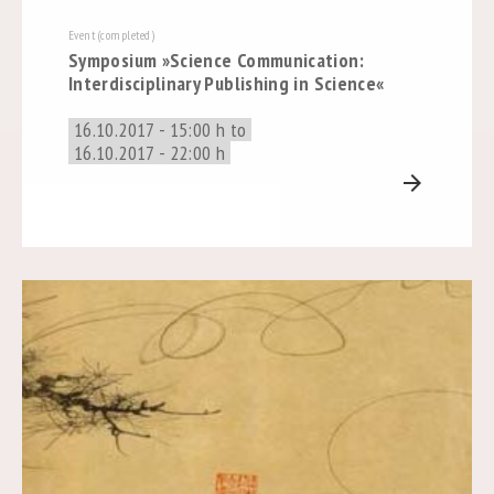
Event (completed)
Symposium »Science Communication:
Interdisciplinary Publishing in Science«
16.10.2017 - 15:00 h to
16.10.2017 - 22:00 h
arrow_forward