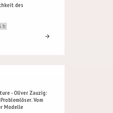
chkeit des
5 h
arrow_forward
ture - Oliver Zauzig:
 Problemlöser. Vom
er Modelle