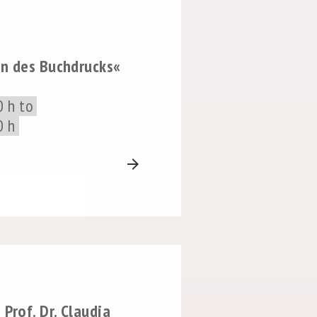
n des Buchdrucks«
0 h to
0 h
arrow_forward
Prof. Dr. Claudia