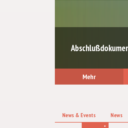
Abschlußdokument
Mehr
News & Events
News