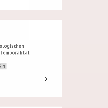
iologischen
 Temporalität
5 h
arrow_forward