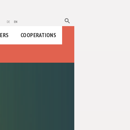
search
de
en
HERS
COOPERATIONS