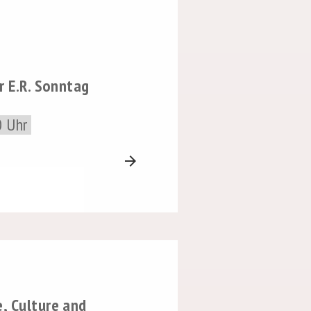
r E.R. Sonntag
0 Uhr
arrow_forward
, Culture and