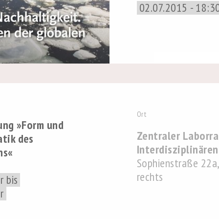
02.07.2015 - 18:3
Ort
gung »Form und
Zentraler Laborr
tik des
Interdisziplinäre
ns«
Sophienstraße 22a, 
rechts
r bis
r