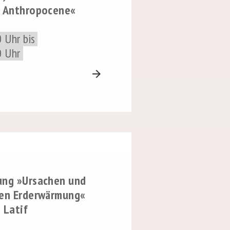
e Anthropocene«
 Uhr bis
0 Uhr
arrow_forward
ung »Ursachen und
len Erderwärmung«
b Latif