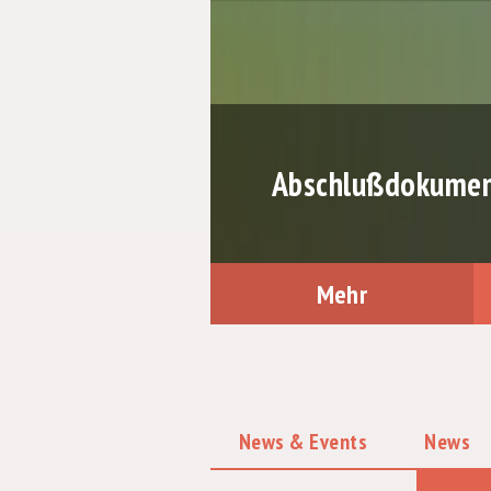
Abschlußdokument
Mehr
News & Events
News