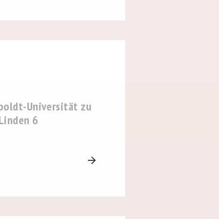
oldt-Universität zu
 Linden 6
arrow_forward