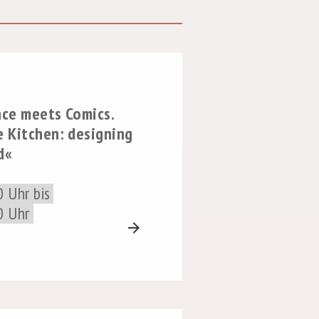
ce meets Comics.
 Kitchen: designing
d«
 Uhr bis
0 Uhr
arrow_forward