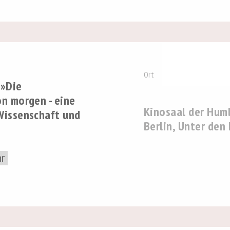
Ort
 »Die
n morgen - eine
Kinosaal der Humb
Wissenschaft und
Berlin, Unter den
hr