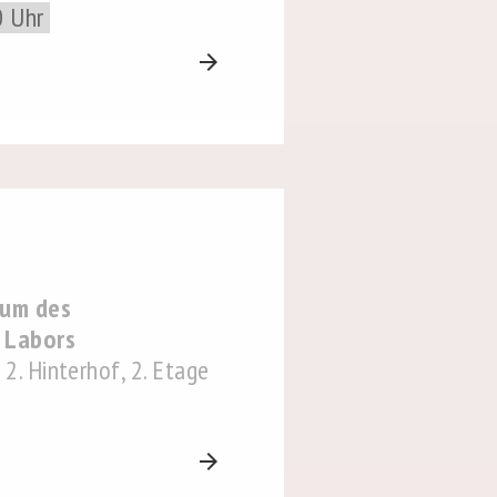
0 Uhr
arrow_forward
aum des
n Labors
2. Hinterhof, 2. Etage
arrow_forward