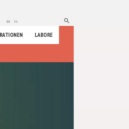
search
de
en
RATIONEN
LABORE