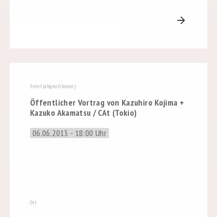
arrow_forward
Event (abgeschlossen)
Öffentlicher Vortrag von Kazuhiro Kojima +
Kazuko Akamatsu / CAt (Tokio)
06.06.2013 - 18:00 Uhr
Ort