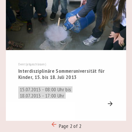
Event (abgeschlossen)
Interdisziplinäre Sommeruniversität für
Kinder, 15. bis 18. Juli 2013
15.07.2013 - 08:00 Uhr bis
18.07.2013 - 17:00 Uhr
arrow_forward
arrow_backward
Page 2 of 2