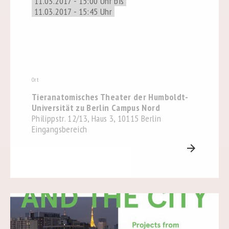
11.03.2017 - 15:00 Uhr bis
11.03.2017 - 15:45 Uhr
Ort
Tieranatomisches Theater der Humboldt-
Universität zu Berlin Campus Nord
Philippstr. 12/13, Haus 3, 10115 Berlin
Eingangsbereich
arrow_forward